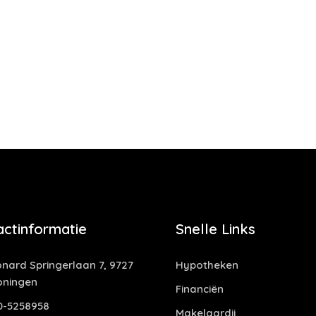
actinformatie
Snelle Links
nard Springerlaan 7, 9727
Hypotheken
oningen
Financiën
0-5258958
Makelaardij