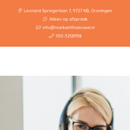
Leonard Springerlaan 7, 9727 KB, Groningen
Alleen op afspraak
info@markantfinancieel.nl
050-5258958