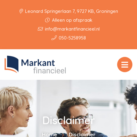
Leonard Springerlaan 7, 9727 KB, Groningen
Alleen op afspraak
info@markantfinancieel.nl
050-5258958
Disclaimer
Home
Disclaimer