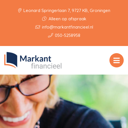
Leonard Springerlaan 7, 9727 KB, Groningen
Alleen op afspraak
info@markantfinancieel.nl
050-5258958