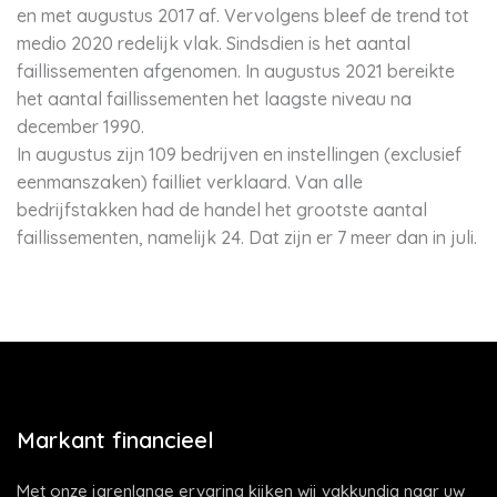
en met augustus 2017 af. Vervolgens bleef de trend tot
medio 2020 redelijk vlak. Sindsdien is het aantal
faillissementen afgenomen. In augustus 2021 bereikte
het aantal faillissementen het laagste niveau na
december 1990.
In augustus zijn 109 bedrijven en instellingen (exclusief
eenmanszaken) failliet verklaard. Van alle
bedrijfstakken had de handel het grootste aantal
faillissementen, namelijk 24. Dat zijn er 7 meer dan in juli.
Markant financieel
Met onze jarenlange ervaring kijken wij vakkundig naar uw