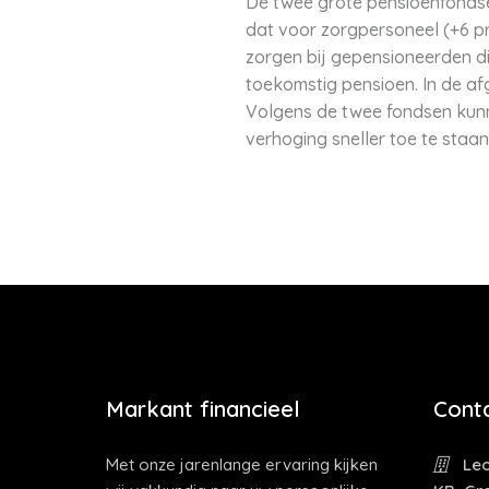
De twee grote pensioenfonds
dat voor zorgpersoneel (+6 
zorgen bij gepensioneerden d
toekomstig pensioen. In de af
Volgens de twee fondsen kunn
verhoging sneller toe te staa
Markant financieel
Cont
Met onze jarenlange ervaring kijken
Leo