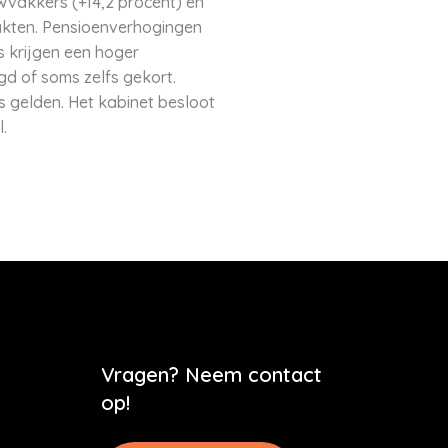
vakkers (+14,2 procent) en
akten. Pensioenverhogingen
 krijgen een hoger
d of soms zelfs gekort.
 gelden. Het kabinet besloot
.
Vragen? Neem contact
op!