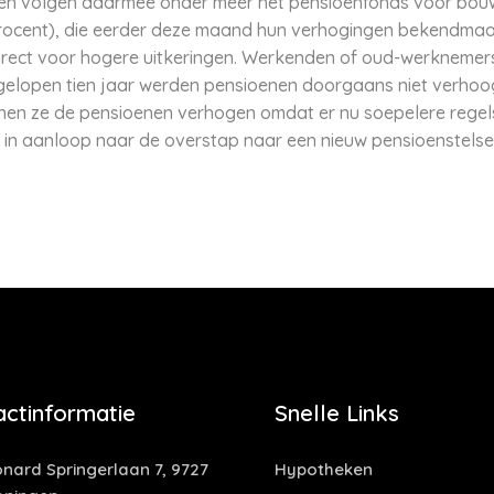
en volgen daarmee onder meer het pensioenfonds voor bouw
procent), die eerder deze maand hun verhogingen bekendma
irect voor hogere uitkeringen. Werkenden of oud-werknemers
gelopen tien jaar werden pensioenen doorgaans niet verhoog
en ze de pensioenen verhogen omdat er nu soepelere regels
n in aanloop naar de overstap naar een nieuw pensioenstelsel
actinformatie
Snelle Links
nard Springerlaan 7, 9727
Hypotheken