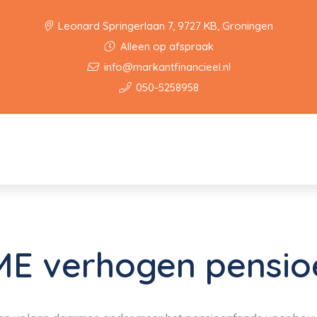
Leonard Springerlaan 7, 9727 KB, Groningen
Alleen op afspraak
info@markantfinancieel.nl
050-5258958
E verhogen pensioe