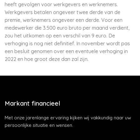
heeft gevolgen voor werkgevers en werknemers.
Werkgevers betalen ongeveer twee derde van de
premie, werknemers ongeveer een derde. Voor een
medewerker die 3.500 euro bruto per maand verdient,
zou het uitkomen op een verschil van 9 euro. De
verhoging is nog niet definitief. In november wordt pas
een besluit genomen over een eventuele verhoging in
2022 en hoe groot deze dan zal zijn.
Markant financieel
Met onze jarenlange ervaring kijken wij vakkundig naar uw
persoonlijke situatie en wensen.