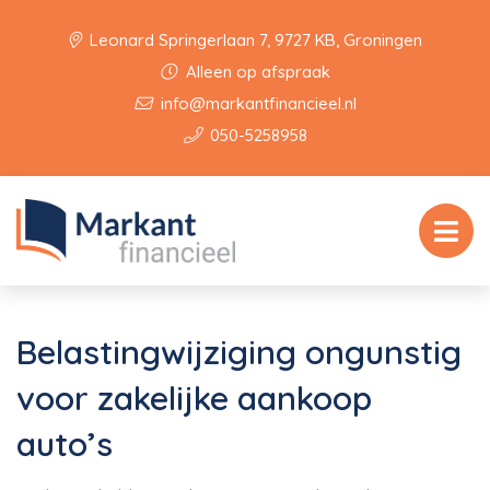
Leonard Springerlaan 7, 9727 KB, Groningen
Alleen op afspraak
info@markantfinancieel.nl
050-5258958
Belastingwijziging ongunstig
voor zakelijke aankoop
auto’s