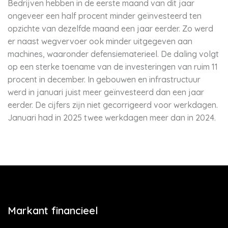
Bedrijven hebben in de eerste maand van dit jaar
ongeveer een half procent minder geïnvesteerd ten
opzichte van dezelfde maand een jaar eerder. Zo werd
er naast wegvervoer ook minder uitgegeven aan
machines, waaronder defensiematerieel. De daling volgt
op een sterke toename van de investeringen van ruim 11
procent in december. In gebouwen en infrastructuur
werd in januari juist meer geïnvesteerd dan een jaar
eerder. De cijfers zijn niet gecorrigeerd voor werkdagen.
Januari had in 2025 twee werkdagen meer dan in 2024.
Markant financieel