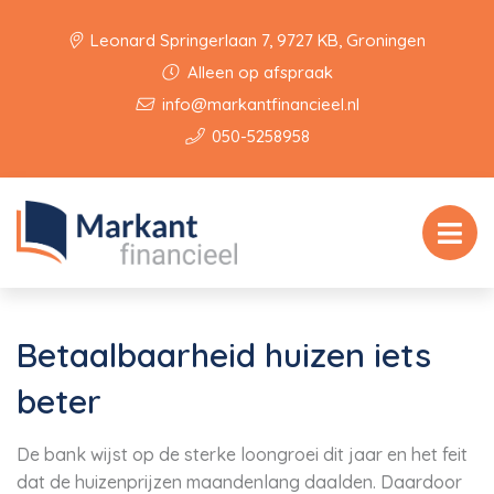
Leonard Springerlaan 7, 9727 KB, Groningen
Alleen op afspraak
info@markantfinancieel.nl
050-5258958
Betaalbaarheid huizen iets
beter
De bank wijst op de sterke loongroei dit jaar en het feit
dat de huizenprijzen maandenlang daalden. Daardoor