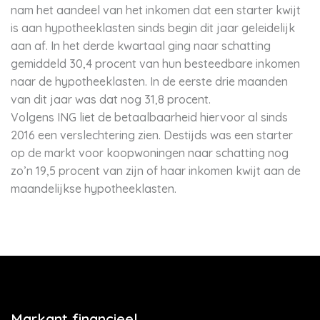
nam het aandeel van het inkomen dat een starter kwijt
is aan hypotheeklasten sinds begin dit jaar geleidelijk
aan af. In het derde kwartaal ging naar schatting
gemiddeld 30,4 procent van hun besteedbare inkomen
naar de hypotheeklasten. In de eerste drie maanden
van dit jaar was dat nog 31,8 procent.
Volgens ING liet de betaalbaarheid hiervoor al sinds
2016 een verslechtering zien. Destijds was een starter
op de markt voor koopwoningen naar schatting nog
zo’n 19,5 procent van zijn of haar inkomen kwijt aan de
maandelijkse hypotheeklasten.
Markant financieel