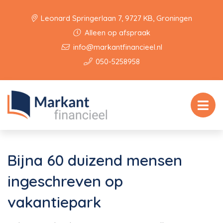
Leonard Springerlaan 7, 9727 KB, Groningen
Alleen op afspraak
info@markantfinancieel.nl
050-5258958
Bijna 60 duizend mensen
ingeschreven op
vakantiepark