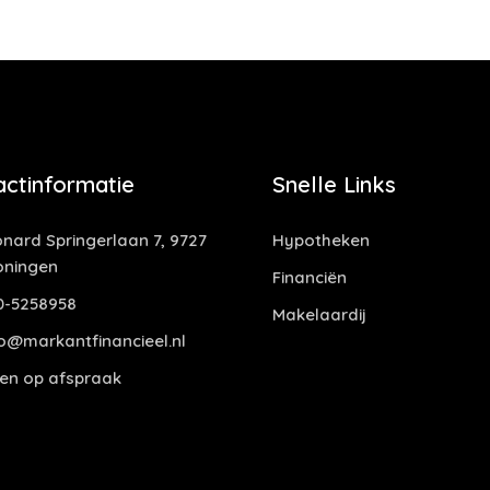
actinformatie
Snelle Links
nard Springerlaan 7, 9727
Hypotheken
oningen
Financiën
0-5258958
Makelaardij
o@markantfinancieel.nl
en op afspraak