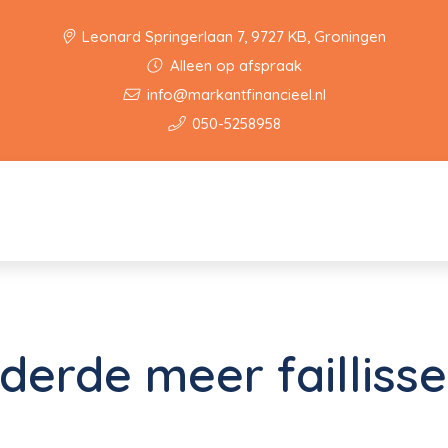
Leonard Springerlaan 7, 9727 KB, Groningen
Alleen op afspraak
info@markantfinancieel.nl
050-5258958
 derde meer faillis