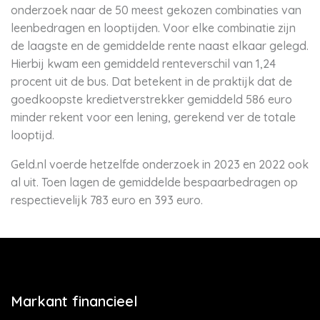
onderzoek naar de 50 meest gekozen combinaties van
leenbedragen en looptijden. Voor elke combinatie zijn
de laagste en de gemiddelde rente naast elkaar gelegd.
Hierbij kwam een gemiddeld renteverschil van 1,24
procent uit de bus. Dat betekent in de praktijk dat de
goedkoopste kredietverstrekker gemiddeld 586 euro
minder rekent voor een lening, gerekend ver de totale
looptijd.
Geld.nl voerde hetzelfde onderzoek in 2023 en 2022 ook
al uit. Toen lagen de gemiddelde bespaarbedragen op
respectievelijk 783 euro en 393 euro.
Markant financieel