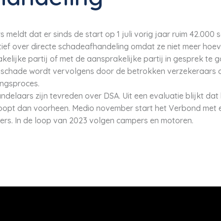
meldt dat er sinds de start op 1 juli vorig jaar ruim 42.000
itief over directe schadeafhandeling omdat ze niet meer hoev
elijke partij of met de aansprakelijke partij in gesprek te 
e schade wordt vervolgens door de betrokken verzekeraars o
ingsproces.
elaars zijn tevreden over DSA. Uit een evaluatie blijkt dat
rloopt dan voorheen. Medio november start het Verbond met e
ers. In de loop van 2023 volgen campers en motoren.