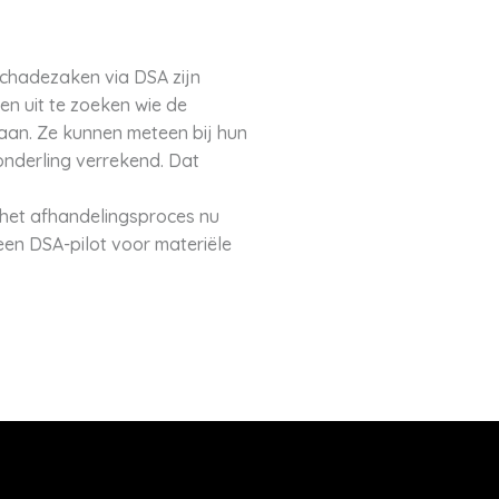
 schadezaken via DSA zijn
en uit te zoeken wie de
gaan. Ze kunnen meteen bij hun
nderling verrekend. Dat
 het afhandelingsproces nu
en DSA-pilot voor materiële