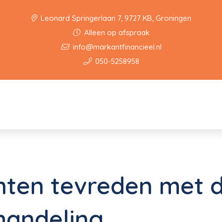
Leonard Springerlaan 7, 9727 KB, Groningen
Alleen op afspraak
info@markantfinancieel.nl
050-5258958
ten tevreden met d
handeling