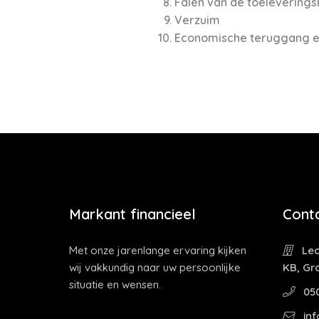
Falen van de toeleveringsk
Verzuim
Economische teruggang en
Markant financieel
Cont
Met onze jarenlange ervaring kijken
Leo
wij vakkundig naar uw persoonlijke
KB, Gr
situatie en wensen.
05
inf