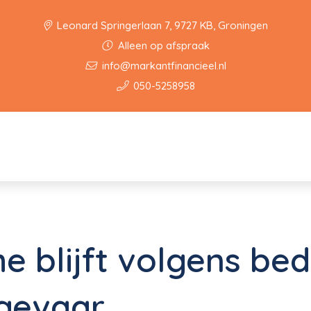
Leonard Springerlaan 7, 9727 KB, Groningen
Alleen op afspraak
info@markantfinancieel.nl
050-5258958
e blijft volgens bed
 gevaar