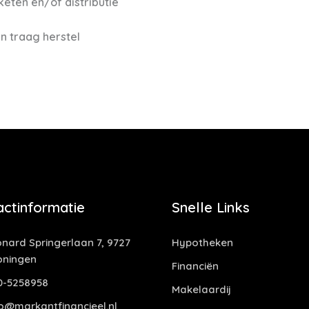
eten en/of distributie
 traag herstel
actinformatie
Snelle Links
nard Springerlaan 7, 9727
Hypotheken
oningen
Financiën
0-5258958
Makelaardij
o@markantfinancieel.nl