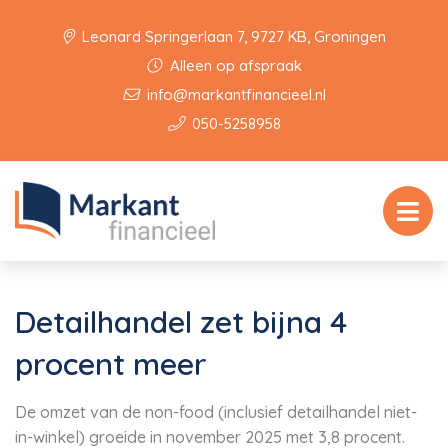
Leonard Springerlaan 7, 9727 KB, Groningen
Alleen op afspraak
info@markantfinancieel.nl
050-5258958
Detailhandel zet bijna 4
procent meer
De omzet van de non-food (inclusief detailhandel niet-
in-winkel) groeide in november 2025 met 3,8 procent.