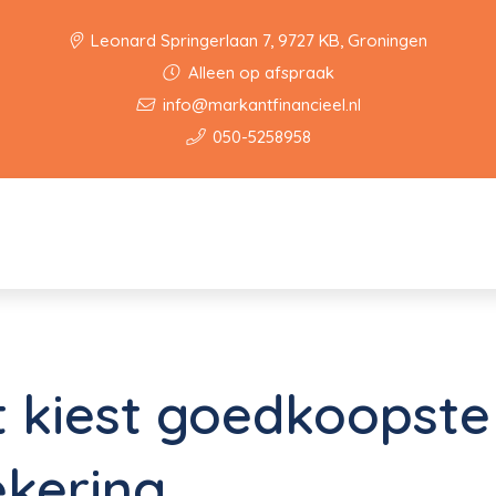
Leonard Springerlaan 7, 9727 KB, Groningen
Alleen op afspraak
info@markantfinancieel.nl
050-5258958
 kiest goedkoopste
ekering