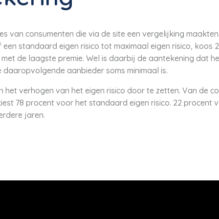
s van consumenten die via de site een vergelijking maakten.
een standaard eigen risico tot maximaal eigen risico, koos
met de laagste premie. Wel is daarbij de aantekening dat het
 daaropvolgende aanbieder soms minimaal is.
in het verhogen van het eigen risico door te zetten. Van de 
est 78 procent voor het standaard eigen risico. 22 procent v
erdere jaren.