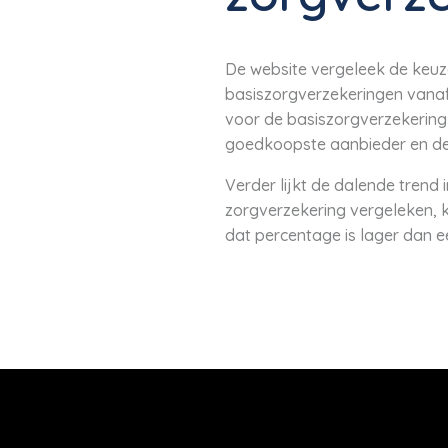
De website vergeleek de keuze
basiszorgverzekeringen vanaf 
voor de basiszorgverzekering 
goedkoopste aanbieder en de
Verder lijkt de dalende trend 
zorgverzekering vergeleken, ki
dat percentage is lager dan e