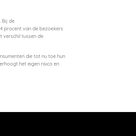
 Bij de
 24 procent van de bezoekers
 verschil tussen de
consumenten die tot nu toe hun
erhoogt het eigen risico en