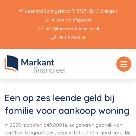
Leonard Springerlaan 7, 9727 KB, Groningen
Alleen op afspraak
info@markantfinancieel.nl
050-5258958
Een op zes leende geld bij
familie voor aankoop woning
In 2020 maakten 645.000 huiseigenaren gebruik van
een 'familiehypotheek', voor in totaal 70 miljard euro. Bij