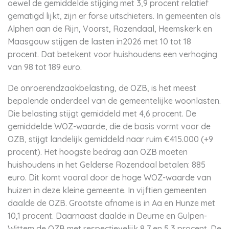
oewel de gemiddelde stijging met 3,9 procent relatief
gematigd lijkt, zijn er forse uitschieters. In gemeenten als
Alphen aan de Rijn, Voorst, Rozendaal, Heemskerk en
Maasgouw stijgen de lasten in2026 met 10 tot 18
procent. Dat betekent voor huishoudens een verhoging
van 98 tot 189 euro.
De onroerendzaakbelasting, de OZB, is het meest
bepalende onderdeel van de gemeentelijke woonlasten.
Die belasting stijgt gemiddeld met 4,6 procent. De
gemiddelde WOZ-waarde, die de basis vormt voor de
OZB, stijgt landelijk gemiddeld naar ruim €415.000 (+9
procent). Het hoogste bedrag aan OZB moeten
huishoudens in het Gelderse Rozendaal betalen: 885
euro. Dit komt vooral door de hoge WOZ-waarde van
huizen in deze kleine gemeente. In vijftien gemeenten
daalde de OZB. Grootste afname is in Aa en Hunze met
10,1 procent. Daarnaast daalde in Deurne en Gulpen-
Wittem de OZB met respectievelijk 8,7 en 5,3 procent. De