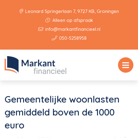
Leonard Springerlaan 7, 9727 KB, Groningen
Alleen op afspraak
info@markantfinancieel.nl
050-5258958
Gemeentelijke woonlasten
gemiddeld boven de 1000
euro