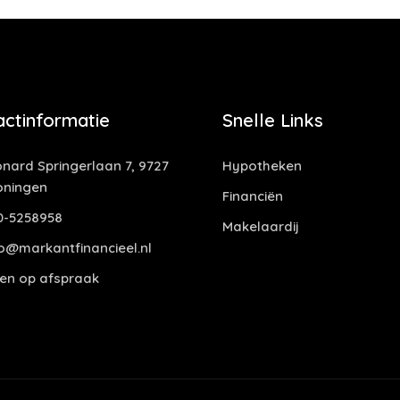
actinformatie
Snelle Links
nard Springerlaan 7, 9727
Hypotheken
oningen
Financiën
0-5258958
Makelaardij
o@markantfinancieel.nl
en op afspraak