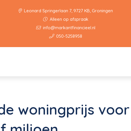
Leonard Springerlaan 7, 9727 KB, Groningen
Alleen op afspraak
info@markantfinancieel.nl
050-5258958
e woningprijs voor 
f miljoen