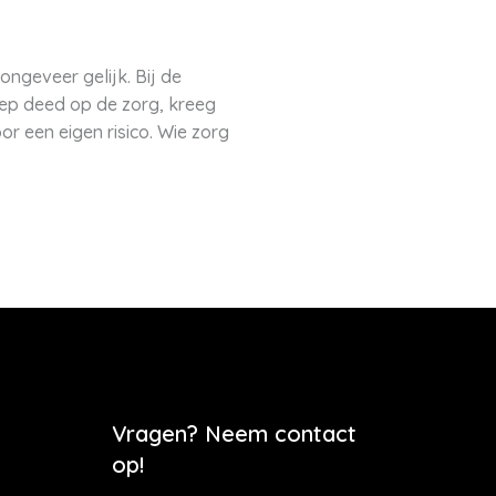
ongeveer gelijk. Bij de
oep deed op de zorg, kreeg
r een eigen risico. Wie zorg
Vragen? Neem contact
op!