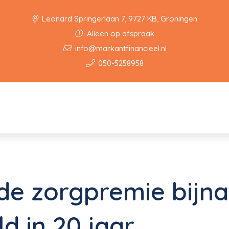
Leonard Springerlaan 7, 9727 KB, Groningen
Alleen op afspraak
info@markantfinancieel.nl
050-5258958
e zorgpremie bijna
d in 20 jaar