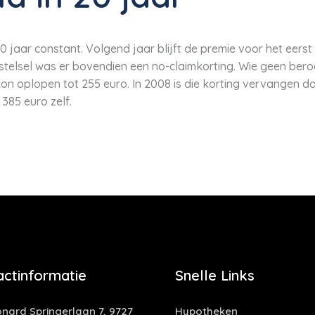
0 jaar constant. Volgend jaar blijft de premie voor het eerst 
stelsel was er bovendien een no-claimkorting. Wie geen ber
on oplopen tot 255 euro. In 2008 is die korting vervangen doo
 385 euro zelf.
actinformatie
Snelle Links
nard Springerlaan 7, 9727
Hypotheken