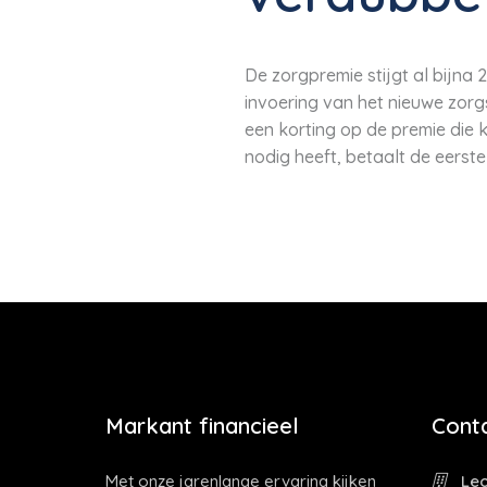
De zorgpremie stijgt al bijna 2
invoering van het nieuwe zorg
een korting op de premie die k
nodig heeft, betaalt de eerste
Markant financieel
Cont
Met onze jarenlange ervaring kijken
Leo