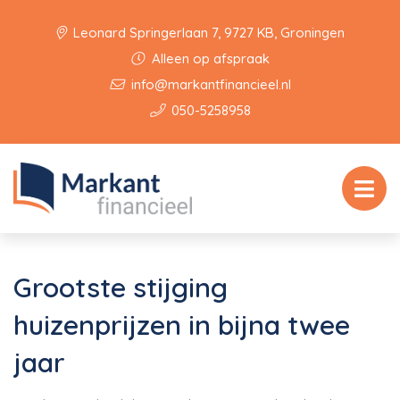
Leonard Springerlaan 7, 9727 KB, Groningen
Alleen op afspraak
info@markantfinancieel.nl
050-5258958
Grootste stijging
huizenprijzen in bijna twee
jaar