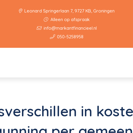
Leonard Springerlaan 7, 9727 KB, Groningen
Alleen op afspraak
info@markantfinancieel.nl
050-5258958
sverschillen in kost
unning per gemeen