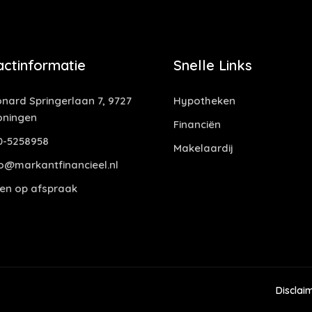
actinformatie
Snelle Links
nard Springerlaan 7, 9727
Hypotheken
oningen
Financiën
0-5258958
Makelaardij
o@markantfinancieel.nl
en op afspraak
Disclai