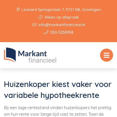
Leonard Springerlaan 7, 9727 KB, Groningen
Alleen op afspraak
info@markantfinancieel.nl
050-5258958
Huizenkoper kiest vaker voor
variabele hypotheekrente
Bij een lage rentestand vinden huizenkopers het prettig
om hun rente voor lange tijd vast te zetten. Toen de