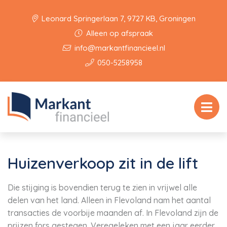
Leonard Springerlaan 7, 9727 KB, Groningen
Alleen op afspraak
info@markantfinancieel.nl
050-5258958
Huizenverkoop zit in de lift
Die stijging is bovendien terug te zien in vrijwel alle
delen van het land. Alleen in Flevoland nam het aantal
transacties de voorbije maanden af. In Flevoland zijn de
prijzen fors gestegen. Veregeleken met een jaar eerder