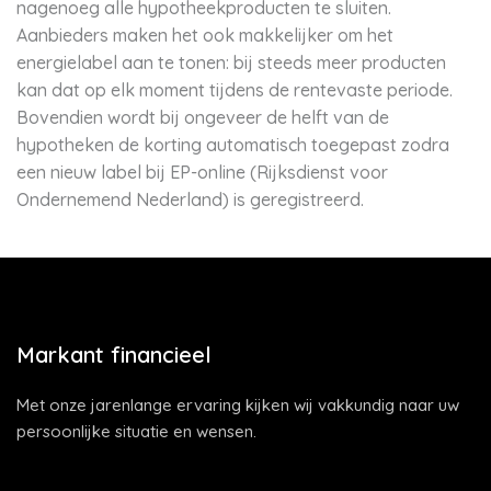
nagenoeg alle hypotheekproducten te sluiten.
Aanbieders maken het ook makkelijker om het
energielabel aan te tonen: bij steeds meer producten
kan dat op elk moment tijdens de rentevaste periode.
Bovendien wordt bij ongeveer de helft van de
hypotheken de korting automatisch toegepast zodra
een nieuw label bij EP-online (Rijksdienst voor
Ondernemend Nederland) is geregistreerd.
Markant financieel
Met onze jarenlange ervaring kijken wij vakkundig naar uw
persoonlijke situatie en wensen.