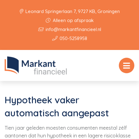
Leonard Springerlaan 7, 9727 KB, Groningen
Alleen op afspraak
info@markantfinancieel.nl
050-5258958
Hypotheek vaker
automatisch aangepast
Tien jaar geleden moesten consumenten meestal zélf
aantonen dat hun hypotheek in een lagere risicoklasse