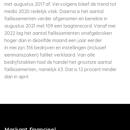
met augustus 2017 af. Vervolgens bleef de trend tot
medio 2020 redelijk vlak. Daarna is het aantal
faillissementen verder afgenomen en bereikte in
augustus 2021 met 109 een laagterecord. Vanaf mei
2022 lag het aantal faillissementen onafgebroken
hoger dan in dezelfde maand een jaar eerder.
In mei zijn 316 bedrijven en instellingen (inclusief
eenmanszaken) failliet verklaard. Van alle
bedrijfstakken had de handel het grootste aantal
faillissementen, namelijk 63. Dat is 12 procent minder
dan in april.
Markant financieel