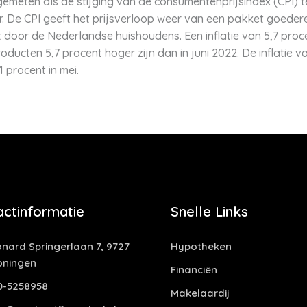
gemeten als de stijging van de consumentenprijsindex (CPI) 
 De CPI geeft het prijsverloop weer van een pakket goedere
oor de Nederlandse huishoudens. Een inflatie van 5,7 proce
ucten 5,7 procent hoger zijn dan in juni 2022. De inflatie va
1 procent in mei.
actinformatie
Snelle Links
nard Springerlaan 7, 9727
Hypotheken
oningen
Financiën
0-5258958
Makelaardij