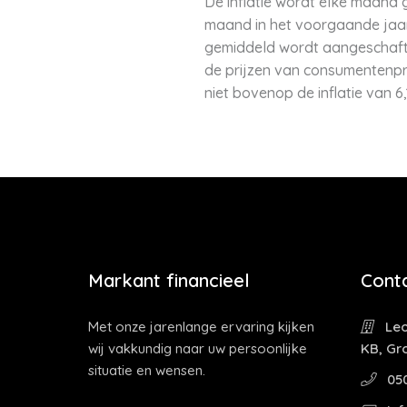
De inflatie wordt elke maand 
maand in het voorgaande jaar.
gemiddeld wordt aangeschaft d
de prijzen van consumentenprod
niet bovenop de inflatie van 6,
Markant financieel
Cont
Met onze jarenlange ervaring kijken
Leo
wij vakkundig naar uw persoonlijke
KB, Gr
situatie en wensen.
05