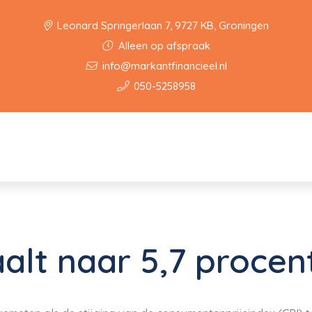
Leonard Springerlaan 7, 9727 KB, Groningen
Alleen op afspraak
info@markantfinancieel.nl
050-5258958
aalt naar 5,7 procent