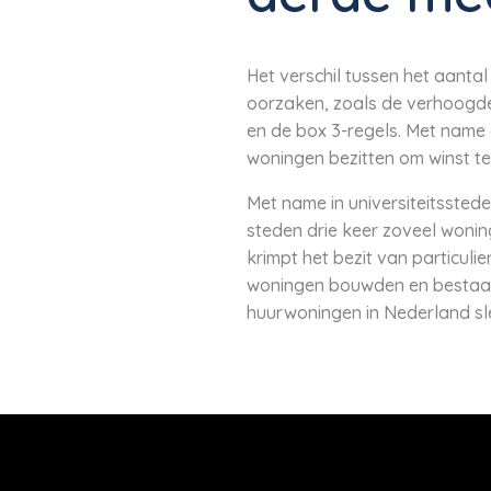
Het verschil tussen het aanta
oorzaken, zoals de verhoogde
en de box 3-regels. Met name 
woningen bezitten om winst t
Met name in universiteitsstede
steden drie keer zoveel wonin
krimpt het bezit van particuli
woningen bouwden en bestaan
huurwoningen in Nederland sle