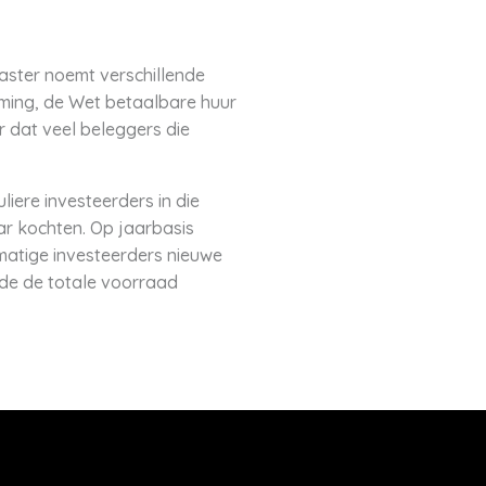
aster noemt verschillende
ming, de Wet betaalbare huur
 dat veel beleggers die
liere investeerders in die
ar kochten. Op jaarbasis
smatige investeerders nieuwe
e de totale voorraad