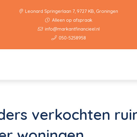
Leonard Springerlaan 7, 9727 KB, Groningen
Alleen op afspraak
info@markantfinancieel.nl
050-5258958
ders verkochten ru
er woningen