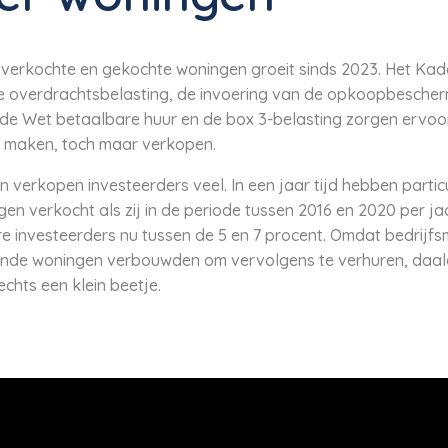
l verkochte en gekochte woningen groeit sinds 2023. Het Kad
 overdrachtsbelasting, de invoering van de opkoopbescher
de Wet betaalbare huur en de box 3-belasting zorgen ervoor
e maken, toch maar verkopen.
n verkopen investeerders veel. In een jaar tijd hebben particu
gen verkocht als zij in de periode tussen 2016 en 2020 per ja
ere investeerders nu tussen de 5 en 7 procent. Omdat bedrijf
de woningen verbouwden om vervolgens te verhuren, daald
chts een klein beetje.