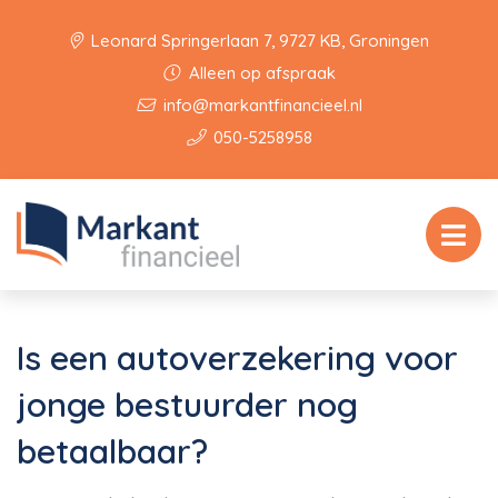
Leonard Springerlaan 7, 9727 KB, Groningen
Alleen op afspraak
info@markantfinancieel.nl
050-5258958
Is een autoverzekering voor
jonge bestuurder nog
betaalbaar?