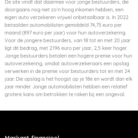
De site vindt dat daarmee voor jonge bestuurders, die
doorgaans nog niet zo’n hoog inkomen hebben, een
eigen auto verzekeren vrijwel onbetaalbaar is. In 2022
betaalden automobilisten gemiddeld 74,75 euro per
maand (897 euro per jaar) voor hun autoverzekering.
Voor de jongere bestuurders, van 18 tot en met 20 jaar
ligt dit bedrag, met 2.196 euro per jaar, 2,5 keer hoger.
Jonge bestuurders betalen een hogere premie voor hun
autoverzekering, omdat autoverzekeraars een opslag
verwerken in de premie voor bestuurders tot en met 24
jaar. Die opslag is het hoogst op je 18e en wordt dan elk
jaar minder. Jonge automobilisten hebben een relatief
grotere kans om betrokken te raken bij een ongeval.
Markant financieel