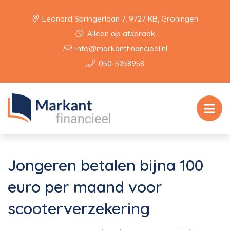
Leonard Springerlaan 7, 9727 KB, Groningen
Alleen op afspraak
info@markantfinancieel.nl
050-5258958
Jongeren betalen bijna 100
euro per maand voor
scooterverzekering