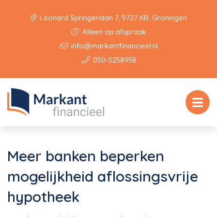
Leonard Springerlaan 7, 9727 KB, Groningen
Alleen op afspraak
info@markantfinancieel.nl
050-5258958
Meer banken beperken
mogelijkheid aflossingsvrije
hypotheek