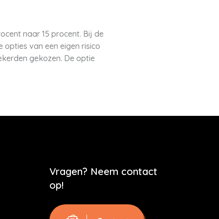
ocent naar 15 procent. Bij de
e opties van een eigen risico
zekerden gekozen. De optie
Vragen? Neem contact
op!