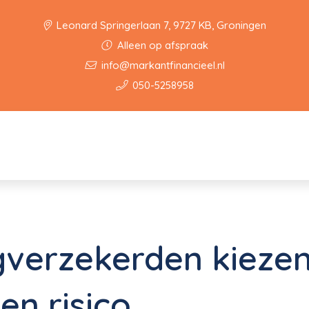
Leonard Springerlaan 7, 9727 KB, Groningen
Alleen op afspraak
info@markantfinancieel.nl
050-5258958
gverzekerden kieze
en risico