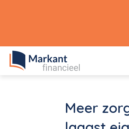
Meer zor
laagst eig