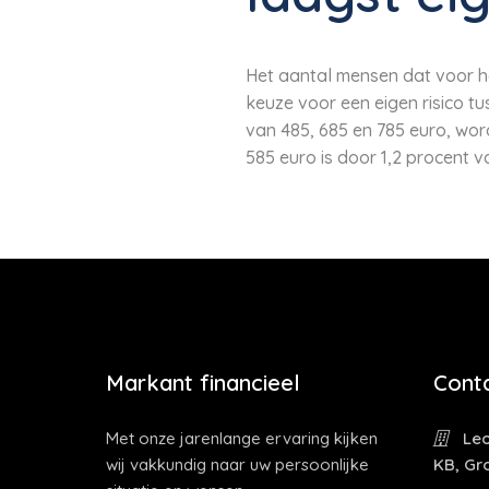
Het aantal mensen dat voor he
keuze voor een eigen risico tu
van 485, 685 en 785 euro, wor
585 euro is door 1,2 procent 
Markant financieel
Cont
Met onze jarenlange ervaring kijken
Leo
wij vakkundig naar uw persoonlijke
KB, Gr