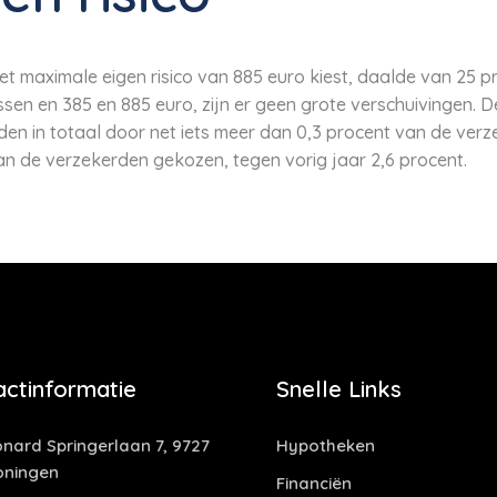
t maximale eigen risico van 885 euro kiest, daalde van 25 pr
ssen en 385 en 885 euro, zijn er geen grote verschuivingen. D
den in totaal door net iets meer dan 0,3 procent van de ver
van de verzekerden gekozen, tegen vorig jaar 2,6 procent.
actinformatie
Snelle Links
nard Springerlaan 7, 9727
Hypotheken
oningen
Financiën