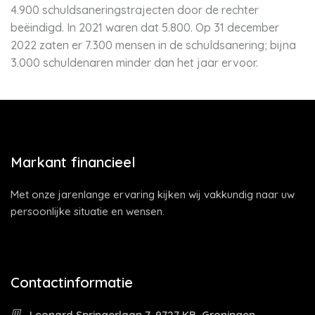
4.900 schuldsaneringstrajecten door de rechter
beëindigd. In 2021 waren dat 5.800. Op 31 december
2022 zaten er 7.300 mensen in de schuldsanering; bijna
3.000 schuldenaren minder dan het jaar ervoor.
Markant financieel
Met onze jarenlange ervaring kijken wij vakkundig naar uw
persoonlijke situatie en wensen.
Contactinformatie
Leonard Springerlaan 7, 9727 KB, Groningen