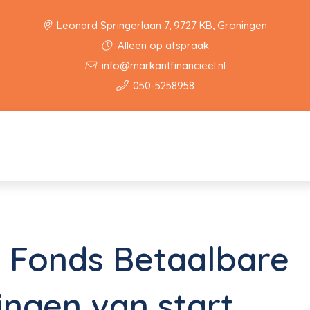
Leonard Springerlaan 7, 9727 KB, Groningen
Alleen op afspraak
info@markantfinancieel.nl
050-5258958
 Fonds Betaalbare
ngen van start