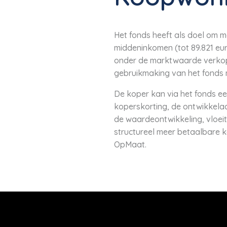
Het fonds heeft als doel om
middeninkomen (tot 89.821 eu
onder de marktwaarde verkop
gebruikmaking van het fonds 
De koper kan via het fonds e
koperskorting, de ontwikkelaa
de waardeontwikkeling, vloeit
structureel meer betaalbare 
OpMaat.