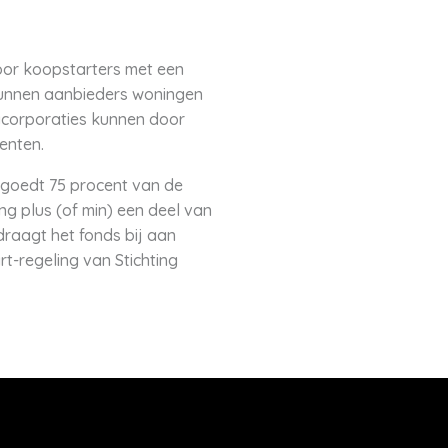
or koopstarters met een
kunnen aanbieders woningen
gcorporaties kunnen door
enten.
rgoedt 75 procent van de
ng plus (of min) een deel van
draagt het fonds bij aan
-regeling van Stichting