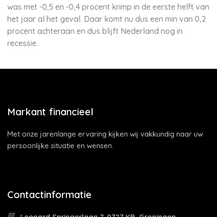
was met -0,5 en -0,4 procent krimp in de eerste helft van
het jaar al het geval. Daar komt nu dus een min van 0,2
procent achteraan en dus blijft Nederland nog in
recessie.
Markant financieel
Met onze jarenlange ervaring kijken wij vakkundig naar uw
persoonlijke situatie en wensen.
Contactinformatie
Leonard Springerlaan 7, 9727 KB, Groningen