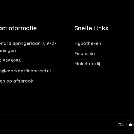
actinformatie
Snelle Links
nard Springerlaan 7, 9727
Hypotheken
oningen
Financiën
0-5258958
Makelaardij
o@markantfinancieel.nl
en op afspraak
Disclai