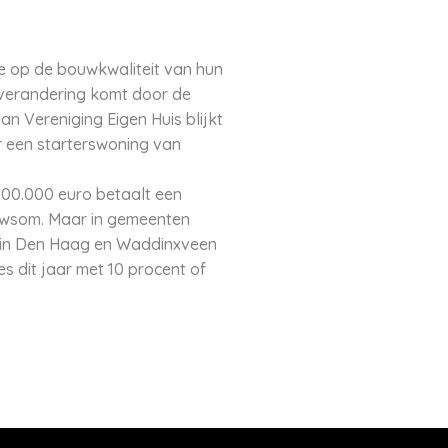
e op de bouwkwaliteit van hun
 verandering komt door de
n Vereniging Eigen Huis blijkt
r een starterswoning van
300.000 euro betaalt een
uwsom. Maar in gemeenten
je in Den Haag en Waddinxveen
s dit jaar met 10 procent of