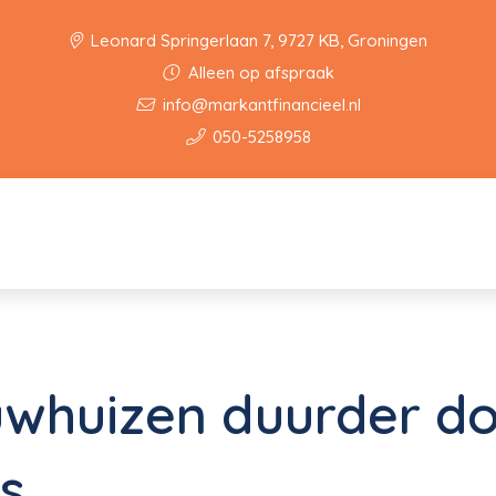
Leonard Springerlaan 7, 9727 KB, Groningen
Alleen op afspraak
info@markantfinancieel.nl
050-5258958
whuizen duurder do
s