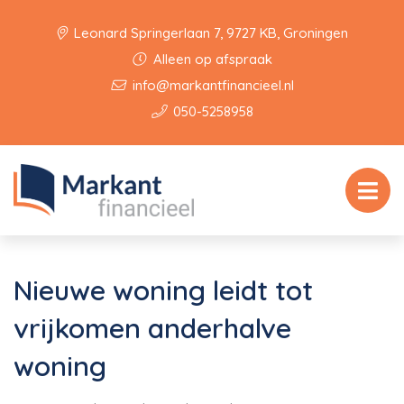
Leonard Springerlaan 7, 9727 KB, Groningen
Alleen op afspraak
info@markantfinancieel.nl
050-5258958
Nieuwe woning leidt tot
vrijkomen anderhalve
woning