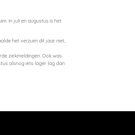
m. In juli en augustus is het
alde het verzuim dit jaar niet,
rde ziekmeldingen. Ook was
tus alsnog iets lager lag dan