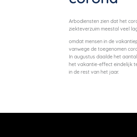
Arbodiensten zien dat het coro
ziekteverzuim meestal veel lag
omdat mensen in de vakantieperi
vanwege de toegenomen cor
In augustus daalde het aanta
het vakantie-effect eindelijk
in de rest van het jaar.