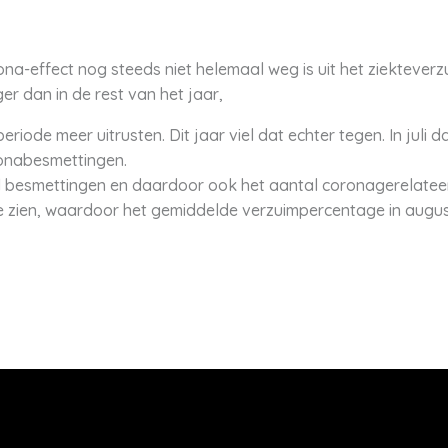
na-effect nog steeds niet helemaal weg is uit het ziekteverzui
er dan in de rest van het jaar,
ode meer uitrusten. Dit jaar viel dat echter tegen. In juli da
onabesmettingen.
l besmettingen en daardoor ook het aantal coronagerelatee
 te zien, waardoor het gemiddelde verzuimpercentage in augus