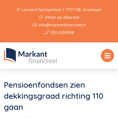
Leonard Springerlaan 7, 9727 KB, Groningen
Alleen op afspraak
info@markantfinancieel.nl
050-5258958
Pensioenfondsen zien
dekkingsgraad richting 110
gaan