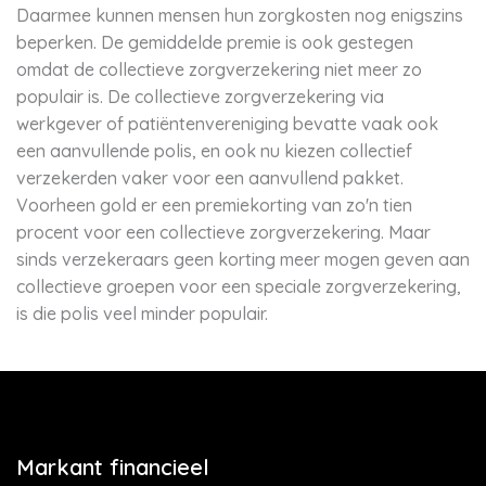
Daarmee kunnen mensen hun zorgkosten nog enigszins
beperken. De gemiddelde premie is ook gestegen
omdat de collectieve zorgverzekering niet meer zo
populair is. De collectieve zorgverzekering via
werkgever of patiëntenvereniging bevatte vaak ook
een aanvullende polis, en ook nu kiezen collectief
verzekerden vaker voor een aanvullend pakket.
Voorheen gold er een premiekorting van zo'n tien
procent voor een collectieve zorgverzekering. Maar
sinds verzekeraars geen korting meer mogen geven aan
collectieve groepen voor een speciale zorgverzekering,
is die polis veel minder populair.
Markant financieel