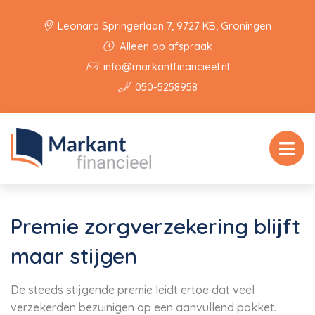
Leonard Springerlaan 7, 9727 KB, Groningen
Alleen op afspraak
info@markantfinancieel.nl
050-5258958
Premie zorgverzekering blijft
maar stijgen
De steeds stijgende premie leidt ertoe dat veel
verzekerden bezuinigen op een aanvullend pakket.