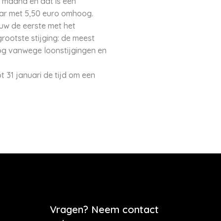
 maand en dat is een
aar met 5,50 euro omhoog.
uw de eerste met het
ootste stijging: de meest
og vanwege loonstijgingen en
31 januari de tijd om een
Vragen? Neem contact