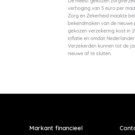
De meest gekozen zorgverzeke
verhoging van 5 euro per maan
Zorg en Zekerheid maakte beke
bekendmaken van de nieuwe pre
gekozen verzekering kost in 
inflatie en omdat Nederlande
Verzekerden kunnen tot de ja
nieuwe af te sluiten.
Markant financieel
Cont