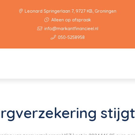
Leonard Springerlaan 7, 9727 KB, Groningen
Alleen op afspraak
info@markantfinancieel.nl
050-5258958
rgverzekering stijgt