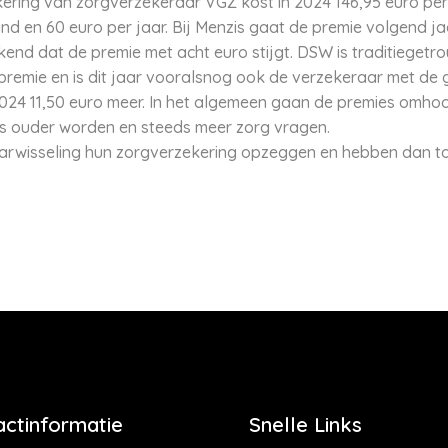
ring van zorgverzekeraar VGZ kost in 2024 146,95 euro per
d en 60 euro per jaar. Bij Menzis gaat de premie volgend j
nd dat de premie met acht euro stijgt. DSW is traditiegetro
mie en is dit jaar vooralsnog ook de verzekeraar met de gr
2024 11,50 euro meer. In het algemeen gaan de premies omho
rs ouder worden en steeds meer zorg vragen.
arwisseling hun zorgverzekering opzeggen en hebben dan tot 
actinformatie
Snelle Links