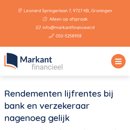
Leonard Springerlaan 7, 9727 KB, Groningen
Alleen op afspraak
info@markantfinancieel.nl
050-5258958
Rendementen lijfrentes bij
bank en verzekeraar
nagenoeg gelijk