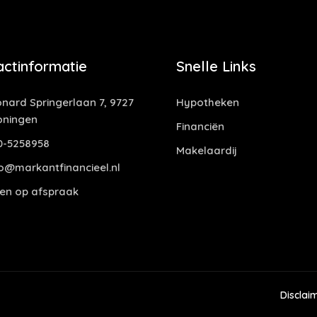
actinformatie
Snelle Links
nard Springerlaan 7, 9727
Hypotheken
oningen
Financiën
0-5258958
Makelaardij
o@markantfinancieel.nl
en op afspraak
Disclai