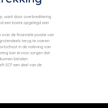
p, want door overkreditering
 al een boete opgelegd aan
 over de financiële positie van
 grotendeels terug te voeren
kortschoot in de naleving van
lening kan ervoor zorgen dat
kunnen betalen.
eft SCF een deel van de