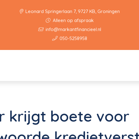
Leonard Springerlaan 7, 9727 KB, Groningen
Alleen op afspraak
info@markantfinancieel.nl
050-5258958
 krijgt boete voor
woorde kredietverst