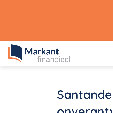
Santander
onverant