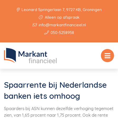
Leonard Springerlaan 7, 9727 KB, Groningen
Alleen op afspraak
info@markantfinancieel.nl
050-5258958
Spaarrente bij Nederlandse
banken iets omhoog
Spaarders bij ASN kunnen dezelfde verhoging tegemoet
zien, van 1,65 procent naar 1,75 procent. Ook de rente