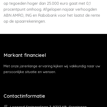
op tegoeden hoger dan 25.000 euro gaat met 0,1
procentpunt omhoog. Afgelopen najaar verhoogden
ABN AMRO, ING en Rabobank voor het laatst de rente
op de spaarrekeningen.
Markant financieel
Met onze jarenlange ervaring kijken wij vakkundig naar uw
persoonlijke situatie en wensen.
Contactinformatie
Leonard Springerlaan 7, 9727 KB, Groningen