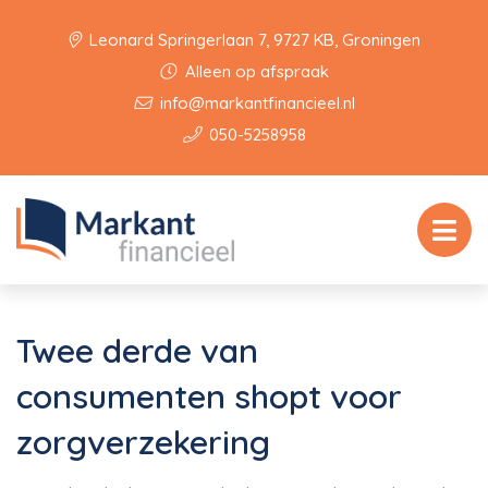
Leonard Springerlaan 7, 9727 KB, Groningen
Alleen op afspraak
info@markantfinancieel.nl
050-5258958
Twee derde van
consumenten shopt voor
zorgverzekering