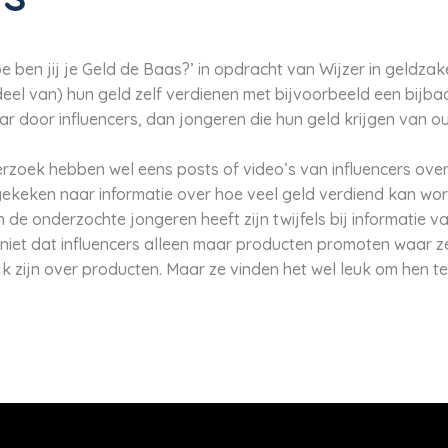
Hoe ben jij je Geld de Baas?’ in opdracht van Wijzer in geldza
deel van) hun geld zelf verdienen met bijvoorbeeld een bijba
ar door influencers, dan jongeren die hun geld krijgen van ou
derzoek hebben wel eens posts of video’s van influencers ove
gekeken naar informatie over hoe veel geld verdiend kan wo
e onderzochte jongeren heeft zijn twijfels bij informatie va
iet dat influencers alleen maar producten promoten waar ze
jk zijn over producten. Maar ze vinden het wel leuk om hen te