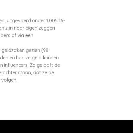
ken, uitgevoerd onder 1.005 16-
an zijn naar eigen zeggen
ders of via een
r geldzaken gezien (98
rden en hoe ze geld kunnen
n influencers. Zo gelooft de
 achter staan, dat ze de
 volgen.