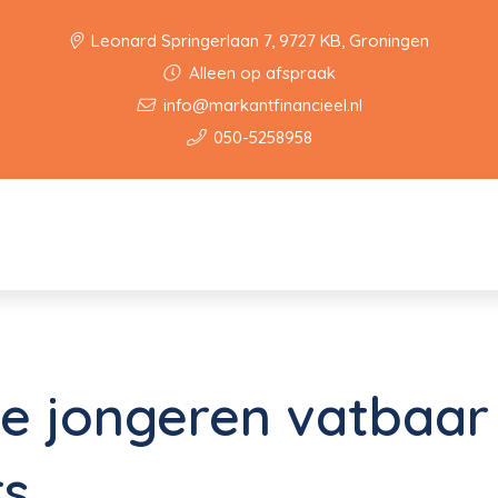
Leonard Springerlaan 7, 9727 KB, Groningen
Alleen op afspraak
info@markantfinancieel.nl
050-5258958
e jongeren vatbaar
rs