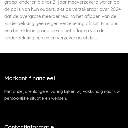
groep kinderen die tot 21 jaar meeverzekerd waren op
de polis van hun ouders, ziet de verzekeraar over 2024
dat de overgrote meerderheid na het aflopen van de
kinderdekking geen eigen verzekering afsluit. Er is dus
een hele kleine groep die na het aflopen van de
kinderdekking een eigen verzekering afsluit.
Markant financieel
Met onze jarenlange ervaring kijken wij vakkundig naar uw
persoonlijke situatie en wensen.
Contactinformatie