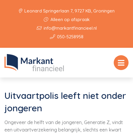
Leonard Springerlaan 7, 9727 KB, Groningen
Alleen op afspraak
info@markantfinancieel.nl
050-5258958
Uitvaartpolis leeft niet onder
jongeren
Ongeveer de helft van de jongeren, Generatie Z, vindt
een uitvaartverzekering belangrijk, slechts een kwart