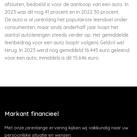
afsluiten, bedoeld is voor de aankoop van een auto. In
2023 was dit nog 41 procent en in 2022 30 procent.
De auto is al jarenlang het populairste leendoel onder
consumenten, maar sinds anderhalf jaar loopt het
aantal autoleningen steeds verder op. Het gemiddelde
leenbedrag voor een auto looptr volgens Geld.nl wel
terug. In 2023 werd nog gemiddeld 16.445 euro geleend
voor een auto, inmiddels is dit 15.646 euro.
Markant financieel
Met onze jarenlange ervaring kijken wij vakkundig naar uw
persoonlijke situatie en wensen.