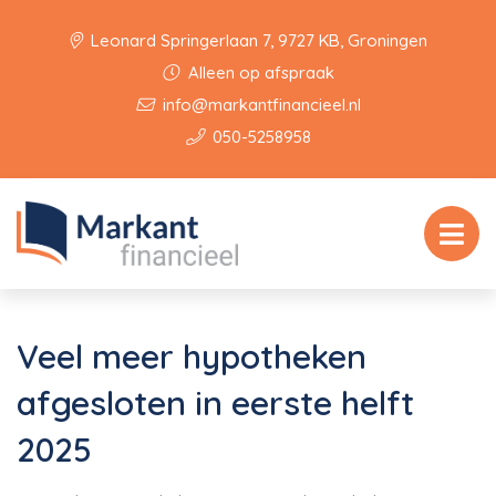
Leonard Springerlaan 7, 9727 KB, Groningen
Alleen op afspraak
info@markantfinancieel.nl
050-5258958
Veel meer hypotheken
afgesloten in eerste helft
2025