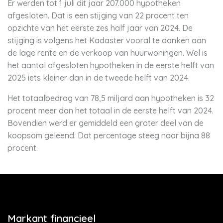
Er werden tot 1 juli dit jaar 207.000 hypotheken
afgesloten. Dat is een stijging van 22 procent ten
opzichte van het eerste zes half jaar van 2024. De
stijging is volgens het Kadaster vooral te danken aan
de lage rente en de verkoop van huurwoningen. Wel is
het aantal afgesloten hypotheken in de eerste helft van
2025 iets kleiner dan in de tweede helft van 2024.
Het totaalbedrag van 78,5 miljard aan hypotheken is 32
procent meer dan het totaal in de eerste helft van 2024.
Bovendien werd er gemiddeld een groter deel van de
koopsom geleend. Dat percentage steeg naar bijna 88
procent.
Markant financieel