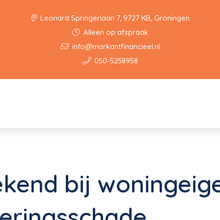
Leonard Springerlaan 7, 9727 KB, Groningen
Alleen op afspraak
info@markantfinancieel.nl
050-5258958
kend bij woningeig
deringsschade