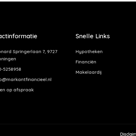
actinformatie
Snelle Links
nard Springerlaan 7, 9727
Hypotheken
oningen
Financiën
0-5258958
Makelaardij
o@markantfinancieel.nl
en op afspraak
Disclai