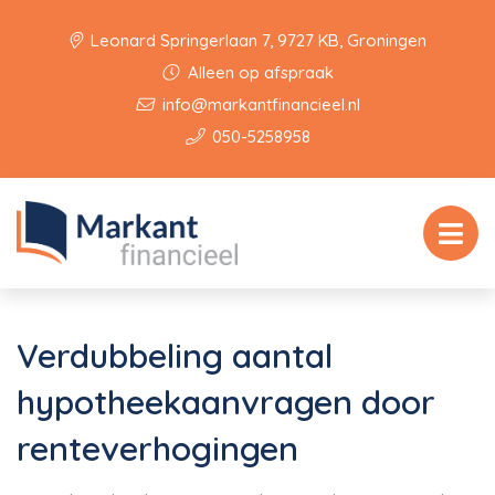
Leonard Springerlaan 7, 9727 KB, Groningen
Alleen op afspraak
info@markantfinancieel.nl
050-5258958
Verdubbeling aantal
hypotheekaanvragen door
renteverhogingen