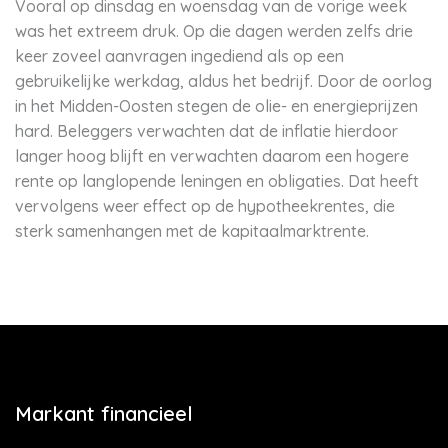
Vooral op dinsdag en woensdag van de vorige week
was het extreem druk. Op die dagen werden zelfs drie
keer zoveel aanvragen ingediend als op een
gebruikelijke werkdag, aldus het bedrijf. Door de oorlog
in het Midden-Oosten stegen de olie- en energieprijzen
hard. Beleggers verwachten dat de inflatie hierdoor
langer hoog blijft en verwachten daarom een hogere
rente op langlopende leningen en obligaties. Dat heeft
vervolgens weer effect op de hypotheekrentes, die
sterk samenhangen met de kapitaalmarktrente.
Markant financieel